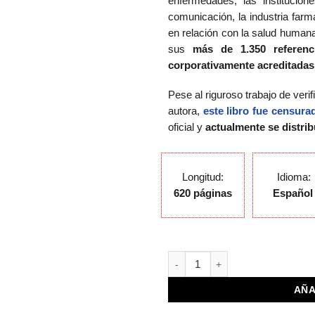
enfermedades, las institucion
comunicación, la industria farm
en relación con la salud huma
sus
más de 1.350 referencia
corporativamente acreditadas
Pese al riguroso trabajo de verif
autora,
este libro fue censur
oficial y
actualmente se distri
Longitud:
Idioma:
620 páginas
Españo
BIG KILL PHARMA (E-BOOK) cant
AÑA