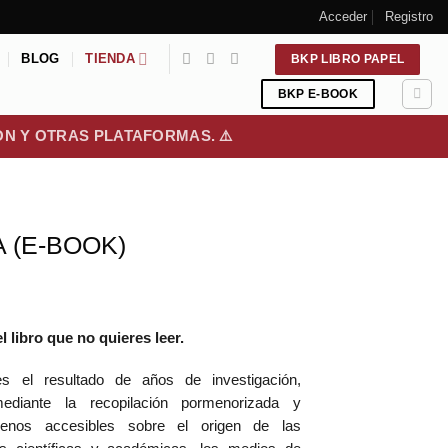
Acceder
Registro
BLOG
TIENDA
BKP LIBRO PAPEL
BKP E-BOOK
ON Y OTRAS PLATAFORMAS. ⚠️
A (E-BOOK)
libro que no quieres leer.
el resultado de años de investigación,
ediante la recopilación pormenorizada y
enos accesibles sobre el origen de las