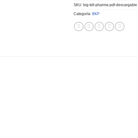
SKU:
big-kill-pharma-pdf-descargable
Categoría:
BKP