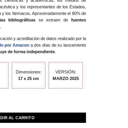
es científicas y académicas, los medios de
acéutica y los representantes de los Estados,
na y los fármacos. Aproximadamente el 80% de
s bibliográficas
se extraen de
fuentes
.
icación y acreditación de datos realizado por la
ado por Amazon
a dos días de su lanzamiento
buye de forma independiente
.
Dimensiones:
VERSIÓN:
l
17 x 25 cm
MARZO 2025
idad
DIR AL CARRITO