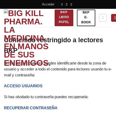
Saltar
Acceder
al
BKP
BKP
contenido
LIBRO
E-
PAPEL
BOOK
Contenido restringido a lectores
BKP
Si has adquirido el libro puedes identificarte desde la zona de
usuario y acceder a todo el contenido para lectores usando tu e-
mail y contraseña:
ACCESO USUARIOS
Si has olvidado tu contraseña puedes recuperarla:
RECUPERAR CONTRASEÑA