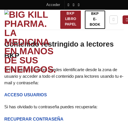
Saltar
Acceder
al
BKP
BKP
contenido
LIBRO
E-
PAPEL
BOOK
Contenido restringido a lectores
BKP
Si has adquirido el libro puedes identificarte desde la zona de
usuario y acceder a todo el contenido para lectores usando tu e-
mail y contraseña:
ACCESO USUARIOS
Si has olvidado tu contraseña puedes recuperarla:
RECUPERAR CONTRASEÑA