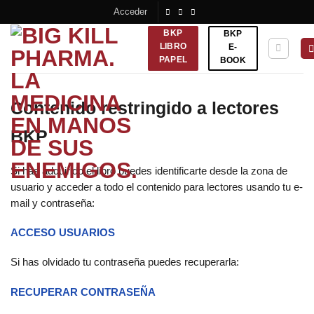
Saltar
Acceder
al
BKP
BKP
contenido
LIBRO
E-
PAPEL
BOOK
Contenido restringido a lectores
BKP
Si has adquirido el libro puedes identificarte desde la zona de
usuario y acceder a todo el contenido para lectores usando tu e-
mail y contraseña:
ACCESO USUARIOS
Si has olvidado tu contraseña puedes recuperarla:
RECUPERAR CONTRASEÑA